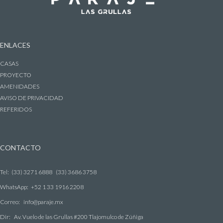
ENLACES
CASAS
PROYECTO
AMENIDADES
AVISO DE PRIVACIDAD
REFERIDOS
CONTACTO
Tel:
(33) 3271 6888
(33) 3686 3758
WhatsApp:
+52 1 33 1916 2208
Correo:
info@paraje.mx
Dir:
Av. Vuelo de las Grullas #200 Tlajomulco de Zúñiga